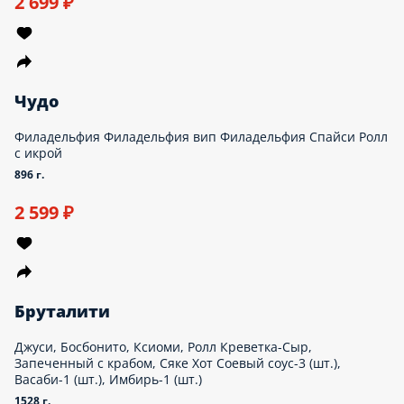
2 699 ₽
Чудо
Филадельфия Филадельфия вип Филадельфия Спайси Ролл
с икрой
896 г.
2 599 ₽
Бруталити
Джуси, Босбонито, Ксиоми, Ролл Креветка-Сыр,
Запеченный с крабом, Сяке Хот Соевый соус-3 (шт.),
Васаби-1 (шт.), Имбирь-1 (шт.)
1528 г.